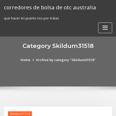
Skip
corredores de bolsa de otc australia
to
content
que hacer en puerto rico por 4 dias
Category Skildum31518
Home
Archive by category "Skildum31518"
Skildum31518