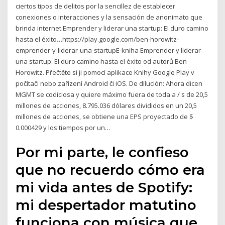
ciertos tipos de delitos por la sencillez de establecer
conexiones o interacciones y la sensación de anonimato que
brinda internet.Emprender y liderar una startup: El duro camino
hasta el éxito…https://play.google.com/ben-horowitz-
emprender-y-liderar-una-startupE-kniha Emprender y liderar
una startup: El duro camino hasta el éxito od autorů Ben
Horowitz. Přečtěte si ji pomocí aplikace Knihy Google Play v
počítači nebo zařízení Android či iOS. De dilución: Ahora dicen
MGMT se codiciosa y quiere máximo fuera de toda a / s de 20,5
millones de acciones, 8.795.036 dólares divididos en un 20,5
millones de acciones, se obtiene una EPS proyectado de $
0.000429 y los tiempos por un…
Por mi parte, le confieso
que no recuerdo cómo era
mi vida antes de Spotify:
mi despertador matutino
funciona con música que