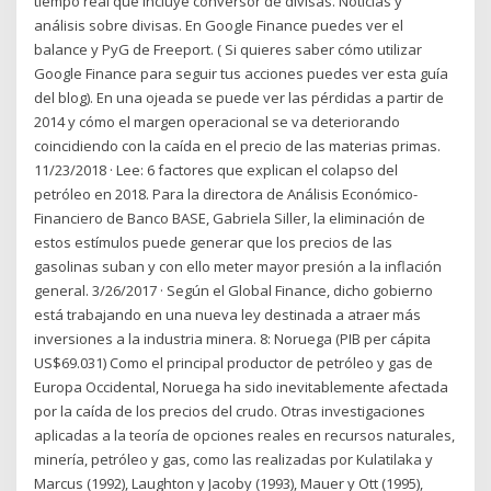
tiempo real que incluye conversor de divisas. Noticias y
análisis sobre divisas. En Google Finance puedes ver el
balance y PyG de Freeport. ( Si quieres saber cómo utilizar
Google Finance para seguir tus acciones puedes ver esta guía
del blog). En una ojeada se puede ver las pérdidas a partir de
2014 y cómo el margen operacional se va deteriorando
coincidiendo con la caída en el precio de las materias primas.
11/23/2018 · Lee: 6 factores que explican el colapso del
petróleo en 2018. Para la directora de Análisis Económico-
Financiero de Banco BASE, Gabriela Siller, la eliminación de
estos estímulos puede generar que los precios de las
gasolinas suban y con ello meter mayor presión a la inflación
general. 3/26/2017 · Según el Global Finance, dicho gobierno
está trabajando en una nueva ley destinada a atraer más
inversiones a la industria minera. 8: Noruega (PIB per cápita
US$69.031) Como el principal productor de petróleo y gas de
Europa Occidental, Noruega ha sido inevitablemente afectada
por la caída de los precios del crudo. Otras investigaciones
aplicadas a la teoría de opciones reales en recursos naturales,
minería, petróleo y gas, como las realizadas por Kulatilaka y
Marcus (1992), Laughton y Jacoby (1993), Mauer y Ott (1995),