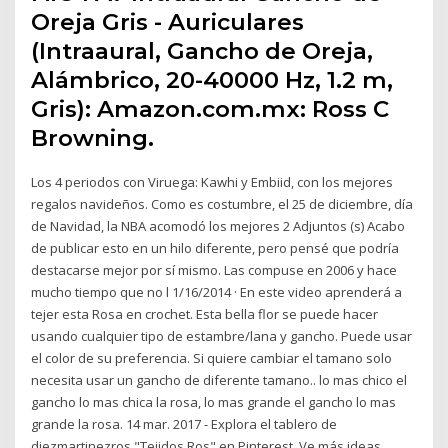
Oreja Gris - Auriculares
(Intraaural, Gancho de Oreja,
Alámbrico, 20-40000 Hz, 1.2 m,
Gris): Amazon.com.mx: Ross C
Browning.
Los 4 periodos con Viruega: Kawhi y Embiid, con los mejores
regalos navideños. Como es costumbre, el 25 de diciembre, día
de Navidad, la NBA acomodó los mejores 2 Adjuntos (s) Acabo
de publicar esto en un hilo diferente, pero pensé que podría
destacarse mejor por sí mismo. Las compuse en 2006 y hace
mucho tiempo que no l 1/16/2014 · En este video aprenderá a
tejer esta Rosa en crochet. Esta bella flor se puede hacer
usando cualquier tipo de estambre/lana y gancho. Puede usar
el color de su preferencia. Si quiere cambiar el tamano solo
necesita usar un gancho de diferente tamano.. lo mas chico el
gancho lo mas chica la rosa, lo mas grande el gancho lo mas
grande la rosa. 14 mar. 2017 - Explora el tablero de
diezmartinezros "Tejidos Ros" en Pinterest. Ve más ideas