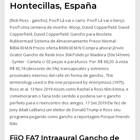
Hontecillas, España
[Rick Ross - gancho]. Poof! Lá vai o carro. Poof! Lá vai o berço.
Poof! Uma centena de moinho. Woop, David Copperfield. David
Copperfield, David Copperfield. Gancho para Bicicleta
Rubbermaid Sistema de Almacenamiento Precio Normal:
$804.00 M.N Precio oferta $699.00 M.N !Compra ahora! ¡Envío
Gratis! Gancho de Rede Inox 304 Polido p/ Madeira (50x141mm)
- Synter · Cartela c/ 02 peças e parafusos. Por: R$ 69,20. à vista
R$ 65,74 (desconto de 5%). transapicales y extremos
proximales internos del rafe en forma de gancho.. The
terminology used is the one proposed by Anonymous (1975),
Ross et al. 13 Nov 2019 Assim como Rachel e Ross têm Emma, e
comemoraram o faria todo sentido e poderia ser o gancho
perfeito para o reencontro dos amigos. 11 Set 2019 Ele fez de
Joey (Matt LeBlanc) um eleitor de Donald Trump e Ross seu
programa pegando como gancho a reportagem Porque Friends
Não
FiiO FA7 Intraaural Gancho de