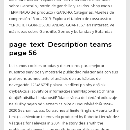
sobre Ganchillo, Patrón de ganchillo y Tejidos. Shop Inicio /
TERMINADO del producto / GANCHO. Categorías. Muelles de
compresión 13 oct. 2019- Explora el tablero de rosscasstro
"CROCHET GORROS, BUFANDAS, GUANTES." en Pinterest. Ve
más ideas sobre Ganchillo, Gorros y bufandas y Bufandas.
page_text_Description teams
page 56
Utilizamos cookies propias y de terceros para mejorar
nuestros servicios y mostrarle publicidad relacionada con sus
preferencias mediante el análisis de sus hábitos de
navegación.1234567Při pokusu o sdílení polohy došlo k
chyběAktualizovatVíce informacíSeznamNápovědaOchrana
údajůStatistika hledanostiPřidat stránku do hledání odkazuje
na služby nejen od Seznam.cz. Více o upoutávkách© 1996–
2020 Seznam.cz, a.s. Corazones al límite (English: Hearts to the
Limit) is a Mexican telenovela produced by Roberto Hernández
Vázquez for Televisa in 2004. The story deals with the
problems of newer Latino youth, in general like sex, drug