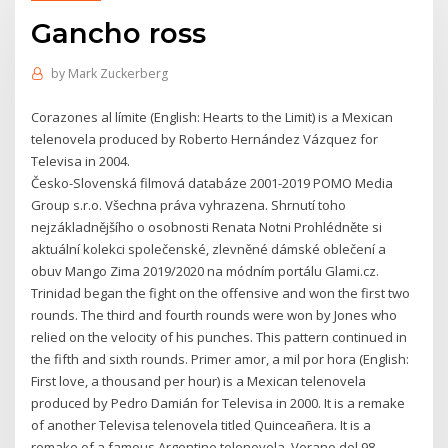
Gancho ross
by
Mark Zuckerberg
Corazones al límite (English: Hearts to the Limit) is a Mexican
telenovela produced by Roberto Hernández Vázquez for
Televisa in 2004.
Česko-Slovenská filmová databáze 2001-2019 POMO Media
Group s.r.o. Všechna práva vyhrazena. Shrnutí toho
nejzákladnějšího o osobnosti Renata Notni Prohlédněte si
aktuální kolekci společenské, zlevněné dámské oblečení a
obuv Mango Zima 2019/2020 na módním portálu Glami.cz.
Trinidad began the fight on the offensive and won the first two
rounds. The third and fourth rounds were won by Jones who
relied on the velocity of his punches. This pattern continued in
the fifth and sixth rounds. Primer amor, a mil por hora (English:
First love, a thousand per hour) is a Mexican telenovela
produced by Pedro Damián for Televisa in 2000. It is a remake
of another Televisa telenovela titled Quinceañera. It is a
remake of a famous Argentine telenovela, Verano del 98,