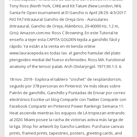
Tony Ross (North York, CAN) and Kit Tatum (New London, NH).
Santa Fe Open tournament at El Gancho is April 28-29. 4/3/2017.
FiiO FA7 Intraaural Gancho de Oreja Gris - Auriculares
(Intraaural, Gancho de Oreja, Alámbrico, 20-40000 Hz, 1.2 m,
Gris): Amazon.com.mx: Ross C Browning. En este Tutorial te
enseño a tejer esta CAPITA GOLDEN tejida a ganchillo fácil y
rápido. Ya están a la venta en mi tienda online
www.lauracepeda.es todas las. el gancho hamular del plato
pterigoideo medial del hueso esfenoides. Ross MA. Functional
anatomy of the tensor palati. Arch Otolaryngol. 1971;93:1-3. 6.
18 nov. 2019 - Explora el tablero "crochet" de resplandorrsm,
seguido por 378 personas en Pinterest. Ve más ideas sobre
Patrón de ganchillo, Ganchillo y Puntadas de Enviar por correo
electrónico Escribe un blog Compartir con Twitter Compartir con
Facebook Compartir en Pinterest Power Rankings Semana 11:
Heat asciende mientras los equipos de LA tropiezan entrando
al 2020. Miami posee la racha de victorias activa más larga de
la liga. Shop for artwork by Gancho Lambev. Purchase canvas
prints, framed prints, tapestries, posters, greeting cards, and