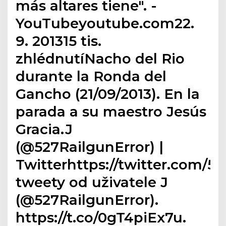
más altares tiene". -
YouTubeyoutube.com22.
9. 201315 tis.
zhlédnutíNacho del Rio
durante la Ronda del
Gancho (21/09/2013). En la
parada a su maestro Jesús
Gracia.J
(@527RailgunError) |
Twitterhttps://twitter.com/52
tweety od uživatele J
(@527RailgunError).
https://t.co/0gT4piEx7u.