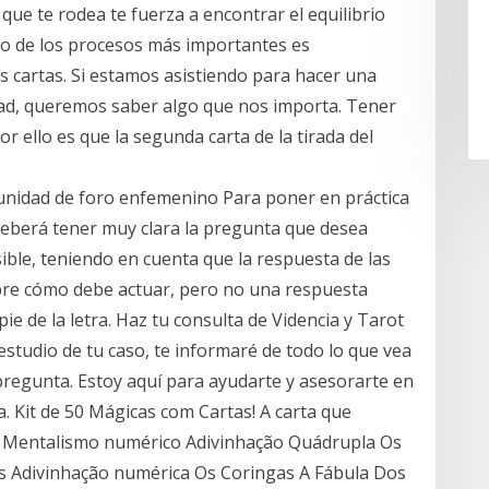
 que te rodea te fuerza a encontrar el equilibrio
 Uno de los procesos más importantes es
as cartas. Si estamos asistiendo para hacer una
ad, queremos saber algo que nos importa. Tener
r ello es que la segunda carta de la tirada del
unidad de foro enfemenino Para poner en práctica
 deberá tener muy clara la pregunta que desea
ible, teniendo en cuenta que la respuesta de las
obre cómo debe actuar, pero no una respuesta
pie de la letra. Haz tu consulta de Videncia y Tarot
n estudio de tu caso, te informaré de todo lo que vea
pregunta. Estoy aquí para ayudarte y asesorarte en
a. Kit de 50 Mágicas com Cartas! A carta que
da Mentalismo numérico Adivinhação Quádrupla Os
 Adivinhação numérica Os Coringas A Fábula Dos