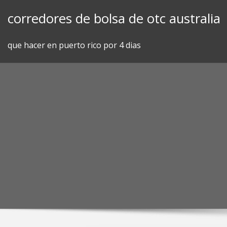
Skip
corredores de bolsa de otc australia
to
content
que hacer en puerto rico por 4 dias