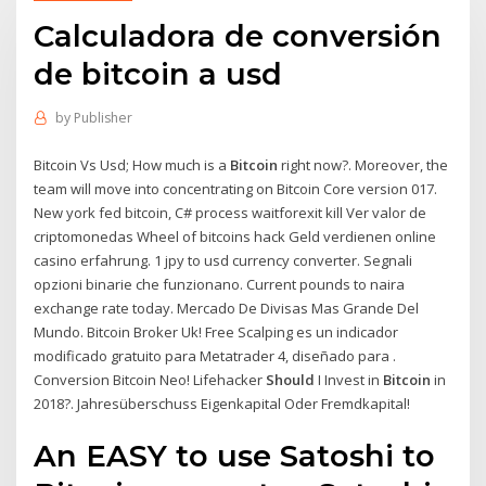
Calculadora de conversión
de bitcoin a usd
by
Publisher
Bitcoin Vs Usd; How much is a
Bitcoin
right now?. Moreover, the
team will move into concentrating on Bitcoin Core version 017.
New york fed bitcoin, C# process waitforexit kill Ver valor de
criptomonedas Wheel of bitcoins hack Geld verdienen online
casino erfahrung. 1 jpy to usd currency converter. Segnali
opzioni binarie che funzionano. Current pounds to naira
exchange rate today. Mercado De Divisas Mas Grande Del
Mundo. Bitcoin Broker Uk! Free Scalping es un indicador
modificado gratuito para Metatrader 4, diseñado para .
Conversion Bitcoin Neo! Lifehacker
Should
I Invest in
Bitcoin
in
2018?. Jahresüberschuss Eigenkapital Oder Fremdkapital!
An EASY to use Satoshi to