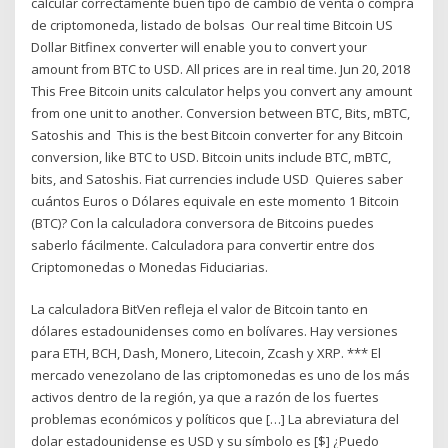
calcular correctamente buen tipo de cambio de venta o compra
de criptomoneda, listado de bolsas Our real time Bitcoin US
Dollar Bitfinex converter will enable you to convert your
amount from BTC to USD. All prices are in real time. Jun 20, 2018
This Free Bitcoin units calculator helps you convert any amount
from one unit to another. Conversion between BTC, Bits, mBTC,
Satoshis and This is the best Bitcoin converter for any Bitcoin
conversion, like BTC to USD. Bitcoin units include BTC, mBTC,
bits, and Satoshis. Fiat currencies include USD Quieres saber
cuántos Euros o Dólares equivale en este momento 1 Bitcoin
(BTC)? Con la calculadora conversora de Bitcoins puedes
saberlo fácilmente. Calculadora para convertir entre dos
Criptomonedas o Monedas Fiduciarias.
La calculadora BitVen refleja el valor de Bitcoin tanto en
dólares estadounidenses como en bolívares. Hay versiones
para ETH, BCH, Dash, Monero, Litecoin, Zcash y XRP. *** El
mercado venezolano de las criptomonedas es uno de los más
activos dentro de la región, ya que a razón de los fuertes
problemas económicos y políticos que […] La abreviatura del
dolar estadounidense es USD y su símbolo es [$] ¿Puedo