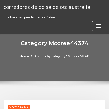
Skip
corredores de bolsa de otc australia
to
content
que hacer en puerto rico por 4 dias
Category Mccree44374
Home
Archive by category "Mccree44374"
Mccree44374