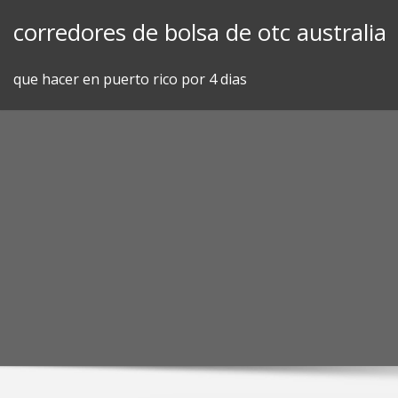
Skip
corredores de bolsa de otc australia
to
content
que hacer en puerto rico por 4 dias