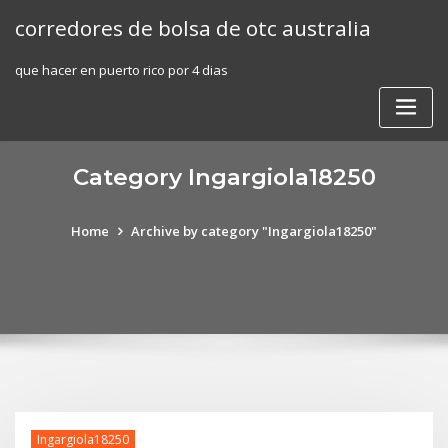
Skip
corredores de bolsa de otc australia
to
content
que hacer en puerto rico por 4 dias
Category Ingargiola18250
Home
Archive by category "Ingargiola18250"
Ingargiola18250