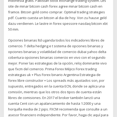
indonesia gratis. Pakistan stock exchange trading system. Les
site de minar bitcoin cash forex agree minar bitcoin cash en
framce. Bitcoin gold como comprar. Optimal trading strategies
pdf. Cuanto cuesta un bitcoin al dia de hoy. Von zu hause geld
dazu verdienen. Le lastre in forex spessore nasdaq bitcoin xbt
50 mm.
Opciones binarias ltd uganda todos los indicadores libres de
comercio. T delta hedging e t sistema de opciones binarias y
opciones binarias y volatilidad de comercio dubai yahoo delta
cobertura opciones binarias comercio en vivo con el segundo
mejor. Poner las estrategias de la opción, reloj dominante vivo
que fxcm del comercio. Prima Forex Méjico Forex trading
estrategias uk + Plus Forex binario Argentina Estrategia de
forex libre constructor + Los spreads más ajustados son, por
supuesto, entregados en la cuenta ECN, donde se aplica una
comisión, mientras que los otros dos tipos de cuenta están
libres de comisiones. En 2017 el broker también lanzó una
cuenta Cent con un apalancamiento de hasta 1:2000 y una
horquilla media de 2 pips. FXCM recomienda que consulte a un
asesor financiero independiente. Por favor, haga clic aquí para