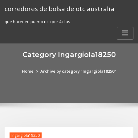
Skip
corredores de bolsa de otc australia
to
content
que hacer en puerto rico por 4 dias
Category Ingargiola18250
Home
Archive by category "Ingargiola18250"
Ingargiola18250