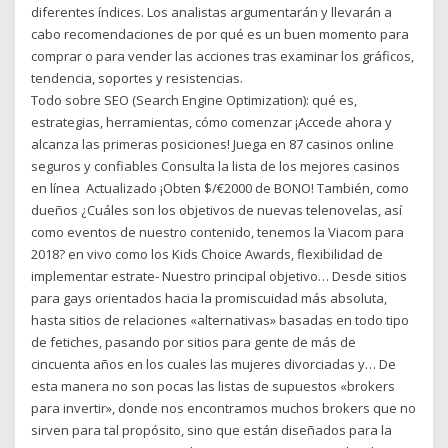
diferentes índices. Los analistas argumentarán y llevarán a
cabo recomendaciones de por qué es un buen momento para
comprar o para vender las acciones tras examinar los gráficos,
tendencia, soportes y resistencias.
Todo sobre SEO (Search Engine Optimization): qué es,
estrategias, herramientas, cómo comenzar ¡Accede ahora y
alcanza las primeras posiciones! Juega en 87 casinos online
seguros y confiables Consulta la lista de los mejores casinos
en línea ️ Actualizado ¡Obten $/€2000 de BONO! También, como
dueños ¿Cuáles son los objetivos de nuevas telenovelas, así
como eventos de nuestro contenido, tenemos la Viacom para
2018? en vivo como los Kids Choice Awards, flexibilidad de
implementar estrate- Nuestro principal objetivo… Desde sitios
para gays orientados hacia la promiscuidad más absoluta,
hasta sitios de relaciones «alternativas» basadas en todo tipo
de fetiches, pasando por sitios para gente de más de
cincuenta años en los cuales las mujeres divorciadas y… De
esta manera no son pocas las listas de supuestos «brokers
para invertir», donde nos encontramos muchos brokers que no
sirven para tal propósito, sino que están diseñados para la