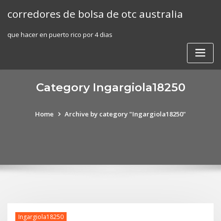
Skip
corredores de bolsa de otc australia
to
content
que hacer en puerto rico por 4 dias
Category Ingargiola18250
Home
Archive by category "Ingargiola18250"
Ingargiola18250