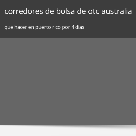
Skip
corredores de bolsa de otc australia
to
content
que hacer en puerto rico por 4 dias