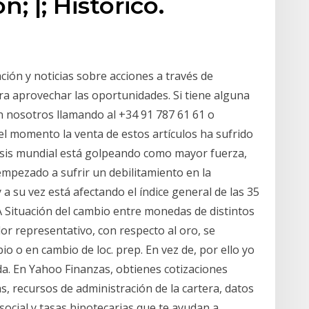
; |; Histórico.
ión y noticias sobre acciones a través de
a aprovechar las oportunidades. Si tiene alguna
 nosotros llamando al +34 91 787 61 61 o
el momento la venta de estos artículos ha sufrido
crisis mundial está golpeando como mayor fuerza,
mpezado a sufrir un debilitamiento en la
 a su vez está afectando el índice general de las 35
Situación del cambio entre monedas de distintos
or representativo, con respecto al oro, se
o o en cambio de loc. prep. En vez de, por ello yo
da. En Yahoo Finanzas, obtienes cotizaciones
as, recursos de administración de la cartera, datos
social y tasas hipotecarias que te ayudan a