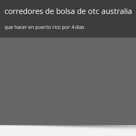
Skip
corredores de bolsa de otc australia
to
content
que hacer en puerto rico por 4 dias