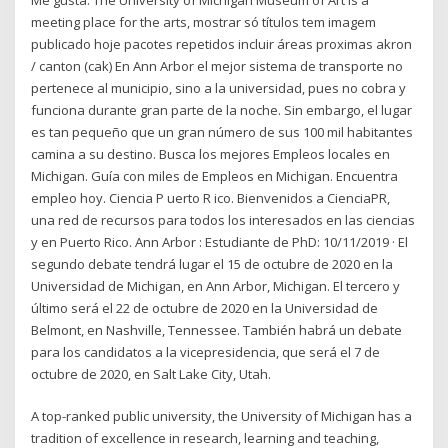
meeting place for the arts, mostrar só títulos tem imagem
publicado hoje pacotes repetidos incluir áreas proximas akron
/ canton (cak) En Ann Arbor el mejor sistema de transporte no
pertenece al municipio, sino a la universidad, pues no cobra y
funciona durante gran parte de la noche. Sin embargo, el lugar
es tan pequeño que un gran número de sus 100 mil habitantes
camina a su destino. Busca los mejores Empleos locales en
Michigan. Guía con miles de Empleos en Michigan. Encuentra
empleo hoy. Ciencia P uerto R ico. Bienvenidos a CienciaPR,
una red de recursos para todos los interesados en las ciencias
y en Puerto Rico. Ann Arbor : Estudiante de PhD: 10/11/2019 · El
segundo debate tendrá lugar el 15 de octubre de 2020 en la
Universidad de Michigan, en Ann Arbor, Michigan. El tercero y
último será el 22 de octubre de 2020 en la Universidad de
Belmont, en Nashville, Tennessee. También habrá un debate
para los candidatos a la vicepresidencia, que será el 7 de
octubre de 2020, en Salt Lake City, Utah.
A top-ranked public university, the University of Michigan has a
tradition of excellence in research, learning and teaching,