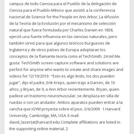
campus de todo Ciencia para el Pueblo de la delegación de
Ciencia para el Pueblo-México que asistió a la conferencia
nacional de Science for the People en Ann Arbor, La difusión
de la Teoría de la Evolución por el mecanismo de selección
natural que fuera formulada por Charles Darwin en 1858,
ejerció una fuerte influencia en las ciencias naturales, pero
también sirvió para que algunos teóricos burgueses de
Inglaterra y de otros países de Europa adoptaran los
conceptos de la flamante teoría como el TechSmith. 24 mil Me
gusta. TechSmith screen capture software and solutions are
perfect for anyone who wants to create and share images and
videos for 12/10/2019 · “Esto es algo lindo, los dos pueden
jugar”, dijo el padre, Erik Kreps, quien trajo a Darren, de 10
años, y Bryan, de 9, a Ann Arbor recientemente. Bryan, quien
padece un trastorno neuromuscular, se desplaza en silla de
ruedas o con un andador. Ambos aparatos pueden entrar a la
cancha que iGYM proyecta sobre el piso. 2/6/2009 · 1 Harvard
University, Cambridge, MA, USA. E-mail:
david_lazer{at}harvard.edu Complete affiliations are listed in
the supporting online material. 2