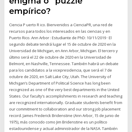
enigma o “puzzle”
empírico?
Ciencia P uerto R ico. Bienvenidos a CienciaPR, una red de
recursos para todos los interesados en las ciencias y en
Puerto Rico. Ann Arbor : Estudiante de PhD: 10/11/2019 · El
segundo debate tendrá lugar el 15 de octubre de 2020 en la
Universidad de Michigan, en Ann Arbor, Michigan. El tercero y
último será el 22 de octubre de 2020 en la Universidad de
Belmont, en Nashville, Tennessee. También habrá un debate
para los candidatos a la vicepresidencia, que será el 7 de
octubre de 2020, en Salt Lake City, Utah. The University of
Michigan’s Department of Political Science has long been
recognized as one of the very best departments in the United
States. Our faculty’s accomplishments in research and teaching
are recognized internationally. Graduate students benefit from
our commitment to collaboration and our strong job placement
record. James Frederick Bridenstine (Ann Arbor, 15 de junio de
1975), más conocido como Jim Bridenstine es un político
estadounidense y actual administrador de la NASA. También