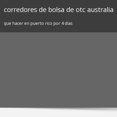
Skip
corredores de bolsa de otc australia
to
content
que hacer en puerto rico por 4 dias