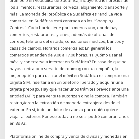
promedio en República de Sudáfrica, incluyendo los precios de
los alimentos, restaurantes, cerveza, alojamiento, transporte y
más. La moneda de República de Sudáfrica es rand. La vida
comercial en Sudáfrica está centrada en los "Shopping
Centres". Cada barrio tiene por lo menos uno, donde hay
comercios, restaurantes y cines, además de oficinas de
correos, teléfono del estado, consultorios médicos, bancos y
casas de cambio. Horarios comerciales: En general los
comercios atienden de 9.00 a 17.00 horas. 11. ¿Cómo usar el
móvil y conectarse a Internet en Sudáfrica? En caso de que no
hayas contratado servicio de roaming con tu compañía, la
mejor opción para utilizar el móvil en Sudáfrica es comprar una
tarjeta SIM, insertarla en un teléfono liberado y adquirir una
tarjeta prepago. Hay que hacer unos trámites previos ante una
entidad (AFIP) para ver si te autorizan o no la compra. También
restringieron la extracción de moneda extranjera desde el
exterior. En si, todo un dolor de cabeza para quién quiere
viajar al exterior. Por eso todavía no se si podré comprar rands
en Bs As.
Plataforma online de compra y venta de divisas y monedas en