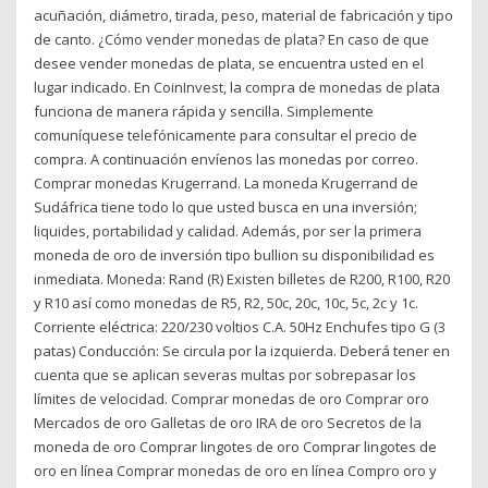
acuñación, diámetro, tirada, peso, material de fabricación y tipo
de canto. ¿Cómo vender monedas de plata? En caso de que
desee vender monedas de plata, se encuentra usted en el
lugar indicado. En CoinInvest, la compra de monedas de plata
funciona de manera rápida y sencilla. Simplemente
comuníquese telefónicamente para consultar el precio de
compra. A continuación envíenos las monedas por correo.
Comprar monedas Krugerrand. La moneda Krugerrand de
Sudáfrica tiene todo lo que usted busca en una inversión;
liquides, portabilidad y calidad. Además, por ser la primera
moneda de oro de inversión tipo bullion su disponibilidad es
inmediata. Moneda: Rand (R) Existen billetes de R200, R100, R20
y R10 así como monedas de R5, R2, 50c, 20c, 10c, 5c, 2c y 1c.
Corriente eléctrica: 220/230 voltios C.A. 50Hz Enchufes tipo G (3
patas) Conducción: Se circula por la izquierda. Deberá tener en
cuenta que se aplican severas multas por sobrepasar los
límites de velocidad. Comprar monedas de oro Comprar oro
Mercados de oro Galletas de oro IRA de oro Secretos de la
moneda de oro Comprar lingotes de oro Comprar lingotes de
oro en línea Comprar monedas de oro en línea Compro oro y