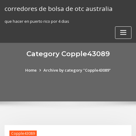
Skip
corredores de bolsa de otc australia
to
content
que hacer en puerto rico por 4 dias
Category Copple43089
Home
Archive by category "Copple43089"
Copple43089