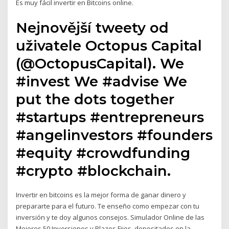
Es muy fácil invertir en Bitcoins online.
Nejnovější tweety od
uživatele Octopus Capital
(@OctopusCapital). We
#invest We #advise We
put the dots together
#startups #entrepreneurs
#angelinvestors #founders
#equity #crowdfunding
#crypto #blockchain.
Invertir en bitcoins es la mejor forma de ganar dinero y
prepararte para el futuro. Te enseño como empezar con tu
inversión y te doy algunos consejos. Simulador Online de las
Mejores 50 Inversiones y Plazos Fijos. depositados en la